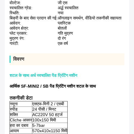
वोल्टेज:
जी एस
स्वचालित ग्रेड:
अर्द्ध स्वचालित
स्थिति:
नया
बिक्री के बाद सेवा प्रदान की गई:
ऑनलाइन समर्थन, वीडियो तकनीकी सहायता
आवेदन:
प्लास्टिक
आवेदन क्षेत्र:
बोतलों
प्लेट प्रकार:
गति मुद्रण
मुद्रण रंग:
दो रंग
गारंटी:
एक वर्ष
विवरण
शटल के साथ अर्ध स्वचालित पैड प्रिंटिंग मशीन
आर्थिक SF-MINI2 / SB पैड प्रिंटिंग मशीन शटल के साथ
तकनीकी डेटा
नमूना
एसएफ-मिनी 2 / एसबी
स्पीड
24 पीसी / मिनट
शक्ति
AC220V 50 हर्ट्ज
Cliche आकार
100x150 मिमी
हवा का दबाव
5-7bar
आयाम
570x410x1150 मिमी