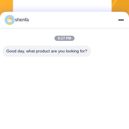
shenfa
8:27 PM
भेजना
Good day, what product are you looking for?
Shen Fa Eng. Co., Ltd. (Guangzhou)
shenfa@shenfa.co
86-20-6628-6219
No.9 Huaxing South Road H
uadu District गुआंगज़ौ, चीन