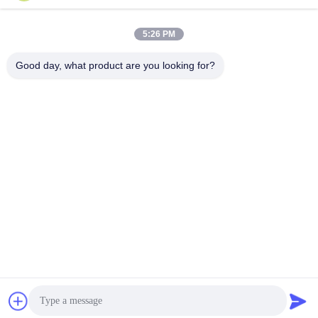
8
>
>>
5:26 PM
Good day, what product are you looking for?
Shen Fa Eng. Co., Ltd. (Guangzhou)
shenfa@shenfa.co
86-20-6628-6219
No.9 Huaxing South Road H
uadu District गुआंगज़ौ, चीन
चीन अच्छी गुणवत्ता स्वचालित स्क्रीन प्रिंटिंग मशीन आपूर्तिकर्ता. कॉपीराइट © 2026 Shen Fa
Eng. Co., Ltd. (Guangzhou) . सर्वाधिकार सुरक्षित।