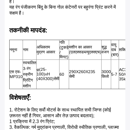
है।
यह रंग पंजीकरण बिंदु के बिना गोल कंटेनरों पर बहुरंगा प्रिंट करने में
सक्षम है।
तकनीकी मापदंड
:
गति
वायु
अधिकतम
मशीन का आकार
शुद्ध
(टुकड़े
नमूना
नाम
दाब
शक्ति
मुद्रण आकार
(एलएक्सडब्ल्यूएक्सएच)
वजन
/
(बार)
मिनट)
स्वचालित
3-रंग
φ(25-
AC38
एस एफ-
290X260X235
3000
100)xH
स्क्रीन
60
5-7
50/60
सेमी
किलो
MP310
(40X300)सेमी
35kw
प्रिंटिंग
मशीन
विशेषताएँ:
1. रोटेशन के लिए सर्वो मोटर्स के साथ स्थापित सभी जिग्स (कोई
ज़रूरत नहीं है गियर, आसान और तेज़ उत्पाद बदलाव);
1 प्रक्रिया में 2.3 रंग प्रिंट;
3. वैकल्पिक: गर्म मुद्रांकन प्रणाली, विरोधी स्थैतिक प्रणाली, प्लाज्मा