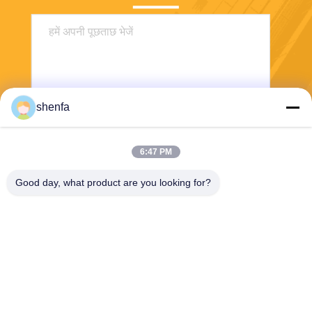
shenfa
6:47 PM
भेजना
Good day, what product are you looking for?
Shen Fa Eng. Co., Ltd. (Guangzhou)
shenfa@shenfa.co