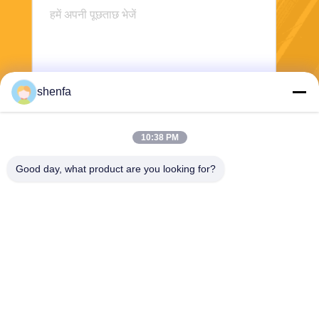
shenfa
10:38 PM
भेजना
Good day, what product are you looking for?
Shen Fa Eng. Co., Ltd. (Guangzhou)
shenfa@shenfa.co
86-20-6628-6219