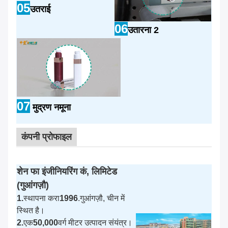
05
उतराई
06
उतारना 2
07
मुद्रण नमूना
कंपनी प्रोफाइल
शेन फा इंजीनियरिंग कं, लिमिटेड
(गुआंगज़ौ)
1.
स्थापना करा
1996
.गुआंगज़ौ, चीन में
स्थित है।
2.
एक
50,000
वर्ग मीटर उत्पादन संयंत्र।