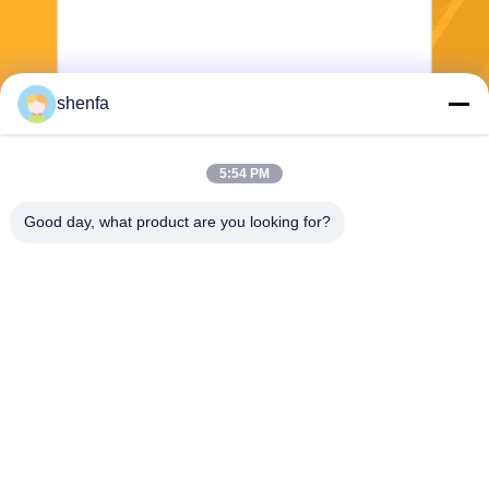
shenfa
भेजना
5:54 PM
Good day, what product are you looking for?
Shen Fa Eng. Co., Ltd. (Guangzhou)
shenfa@shenfa.co
86-20-6628-6219
No.9 Huaxing South Road H
uadu District गुआंगज़ौ, चीन