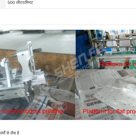
500 लीटर/मिनट
मों से लैस है